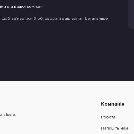
вкладення
ми від вашої компанії
 щоб звʼязатися й обговорити ваш запит. Детальніше
Компанія
м. Львів,
Робота
Напишіть нам