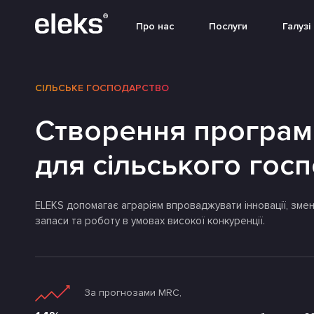
Про нас
Послуги
Галузі
СІЛЬСЬКЕ ГОСПОДАРСТВО
Створення програм
для сільського гос
ELEKS допомагає аграріям впроваджувати інновації, змен
запаси та роботу в умовах високої конкуренції.
За прогнозами MRC,