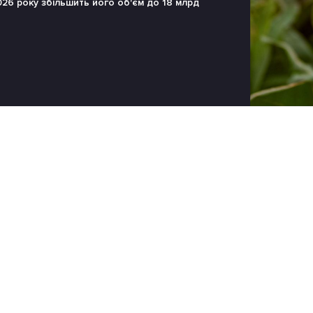
26 року збільшить його об'єм до 18 млрд