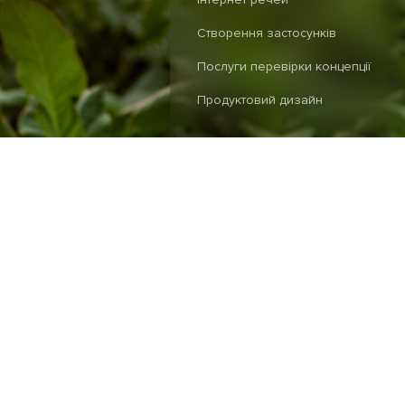
Створення застосунків
Послуги перевірки концепції
Продуктовий дизайн