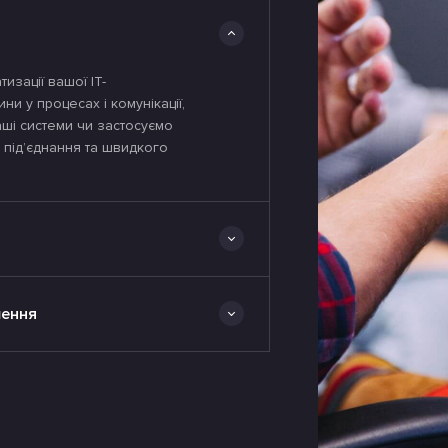
зації вашої ІТ-
и у процесах і комунікації,
ші системи чи застосуємо
 підʼєднання та швидкого
шення