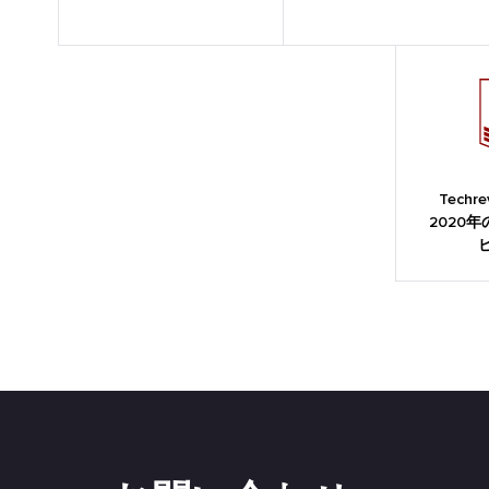
Techr
2020