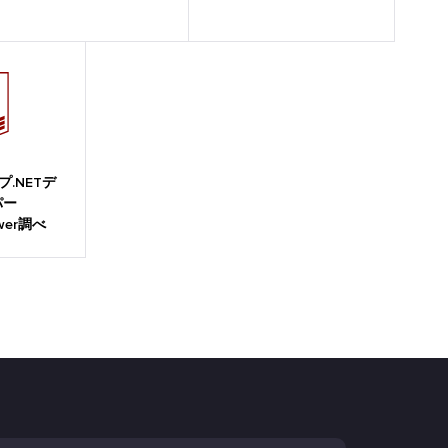
プ.NETデ
パー
ewer調べ