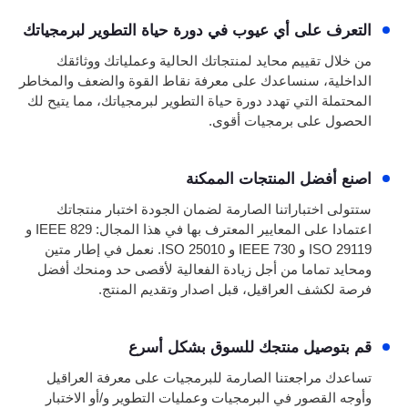
التعرف على أي عيوب في دورة حياة التطوير لبرمجياتك
من خلال تقييم محايد لمنتجاتك الحالية وعملياتك ووثائقك
الداخلية، سنساعدك على معرفة نقاط القوة والضعف والمخاطر
المحتملة التي تهدد دورة حياة التطوير لبرمجياتك، مما يتيح لك
الحصول على برمجيات أقوى.
اصنع أفضل المنتجات الممكنة
ستتولى اختباراتنا الصارمة لضمان الجودة اختبار منتجاتك
اعتمادا على المعايير المعترف بها في هذا المجال: IEEE 829 و
ISO 29119 و IEEE 730 و ISO 25010. نعمل في إطار متين
ومحايد تماما من أجل زيادة الفعالية لأقصى حد ومنحك أفضل
فرصة لكشف العراقيل، قبل اصدار وتقديم المنتج.
قم بتوصيل منتجك للسوق بشكل أسرع
تساعدك مراجعتنا الصارمة للبرمجيات على معرفة العراقيل
وأوجه القصور في البرمجيات وعمليات التطوير و/أو الاختبار