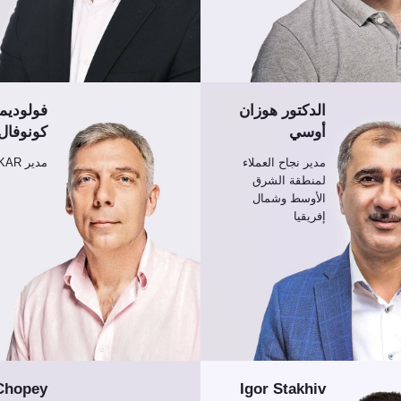
الدكتور هوزان
فولوديمي
أوسي
كونوفال
مدير نجاح العملاء
مدير DAKAR
لمنطقة الشرق
الأوسط وشمال
إفريقيا
 Chopey
Igor Stakhiv