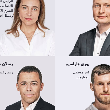
الرئيس الت
للأعمال، 
الشرق ال
وشمال أفر
يوري هاراسيم
رسلان س
كبير موظفي
رئيس قسم
المعلومات