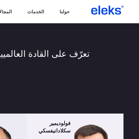
حولنا
الخدمات
المجال
تعرّف على القادة العالميين لشركة إلكس (ELEKS) ا
فولوديمير
سكلادانيفسكي