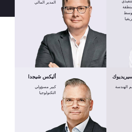
نفيذي
المدير المالي
منطقة
أوسط
يقيا
يريديوك
أليكس شيجدا
 الهندسة
كبير مسؤولي
التكنولوجيا