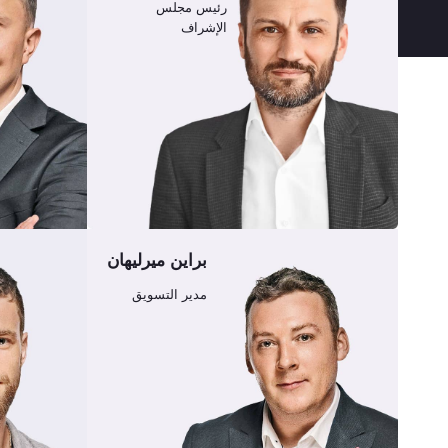
رئيس مجلس
الإشراف
براين ميرليهان
مدير التسويق