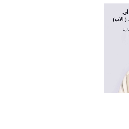
أي.
( الاب)
رك