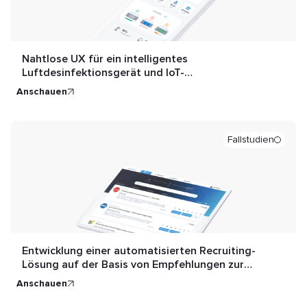
Nahtlose UХ für ein intelligentes
Luftdesinfektionsgerät und IoT-
Fernsteuerungsanwendung
anschauen
Fallstudien
Entwicklung einer automatisierten Recruiting-
Lösung auf der Basis von Empfehlungen zur
schnelleren und kostengünstigeren Gewinnung
anschauen
Talenten