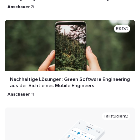
Erfahrung, unabhängig davon, wo Ihre Teams sind
anschauen
R&D
Nachhaltige Lösungen: Green Software Engineering
aus der Sicht eines Mobile Engineers
anschauen
Fallstudien