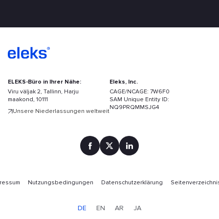
ELEKS-Büro in Ihrer Nähe:
Eleks, Inc.
Viru väljak 2, Tallinn, Harju
CAGE/NCAGE: 7W6F0
maakond, 10111
SAM Unique Entity ID:
NQ9PRQMMSJG4
Unsere Niederlassungen weltweit
pressum
Nutzungsbedingungen
Datenschutzerklärung
Seitenverzeichni
DE
EN
AR
JA