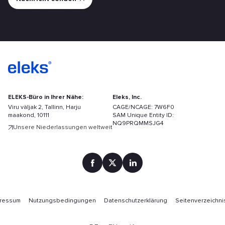
ELEKS-Büro in Ihrer Nähe:
Eleks, Inc.
Viru väljak 2, Tallinn, Harju
CAGE/NCAGE: 7W6F0
maakond, 10111
SAM Unique Entity ID:
NQ9PRQMMSJG4
Unsere Niederlassungen weltweit
pressum
Nutzungsbedingungen
Datenschutzerklärung
Seitenverzeichni