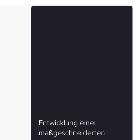
Entwicklung einer
maßgeschneiderten
Samer Awajan