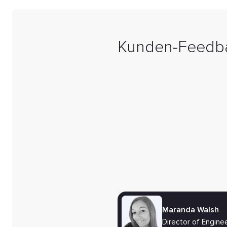
Kunden-Feedb
Maranda Walsh
Director of Engine