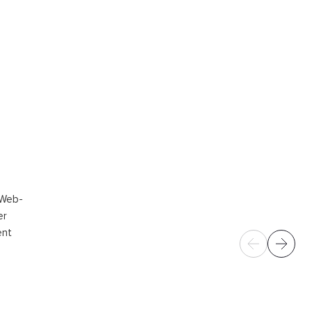
 Web-
er
ent