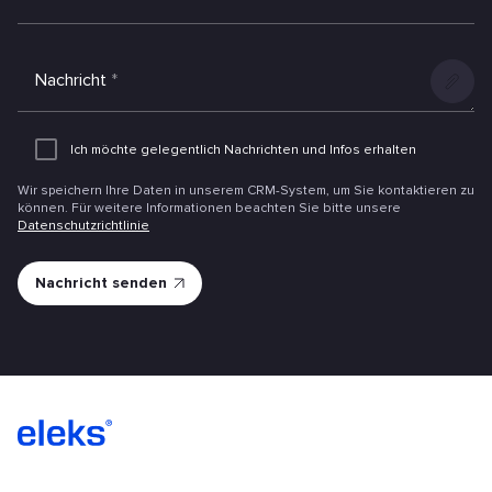
Nachricht
*
Anlage
hinzufüg
Ich möchte gelegentlich Nachrichten und Infos erhalten
Wir speichern Ihre Daten in unserem CRM-System, um Sie kontaktieren zu
können. Für weitere Informationen beachten Sie bitte unsere
Datenschutzrichtlinie