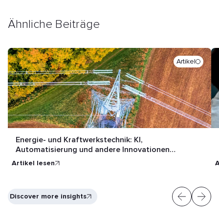
Ähnliche Beiträge
Artikel
Energie- und Kraftwerkstechnik: KI,
Automatisierung und andere Innovationen
verändern die Branche
Artikel lesen
A
Discover more insights