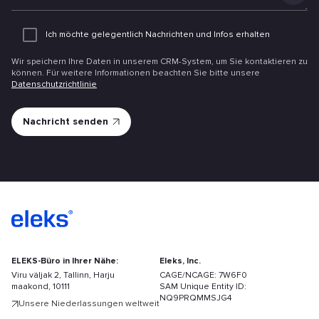
Anlage
hinzufüg
Ich möchte gelegentlich Nachrichten und Infos erhalten
Wir speichern Ihre Daten in unserem CRM-System, um Sie kontaktieren zu
können. Für weitere Informationen beachten Sie bitte unsere
Datenschutzrichtlinie
ELEKS-Büro in Ihrer Nähe:
Eleks, Inc.
Viru väljak 2, Tallinn, Harju
CAGE/NCAGE: 7W6F0
maakond, 10111
SAM Unique Entity ID:
NQ9PRQMMSJG4
Unsere Niederlassungen weltweit