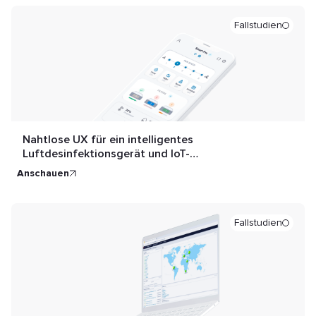
Fallstudien
Nahtlose UХ für ein intelligentes
Luftdesinfektionsgerät und IoT-
Fernsteuerungsanwendung
anschauen
Fallstudien