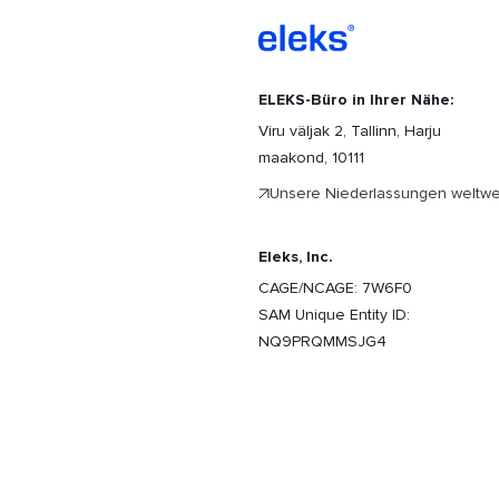
ELEKS-Büro in Ihrer Nähe:
Viru väljak 2, Tallinn, Harju
maakond, 10111
Unsere Niederlassungen weltwe
Eleks, Inc.
CAGE/NCAGE: 7W6F0
SAM Unique Entity ID:
NQ9PRQMMSJG4