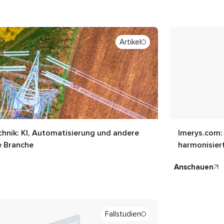
Artikel
chnik: KI, Automatisierung und andere
Imerys.com:
e Branche
harmonisier
anschauen
Fallstudien