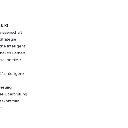
& KI
issenschaft
Strategie
che Intelligenz
nelles Lernen
sationelle KI
ftsintelligenz
ierung
re Überprüfung
tskontrolle
t