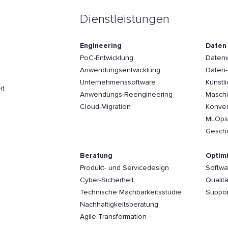
Dienstleistungen
Engineering
Daten 
PoC-Entwicklung
Datenw
Anwendungsentwicklung
Daten-
Unternehmenssoftware
Künstli
it
Anwendungs-Reengineering
Maschi
Cloud-Migration
Konver
MLOps
Geschä
Beratung
Optim
Produkt- und Servicedesign
Softwa
Cyber-Sicherheit
Qualitä
Technische Machbarkeitsstudie
Suppor
Nachhaltigkeitsberatung
Agile Transformation