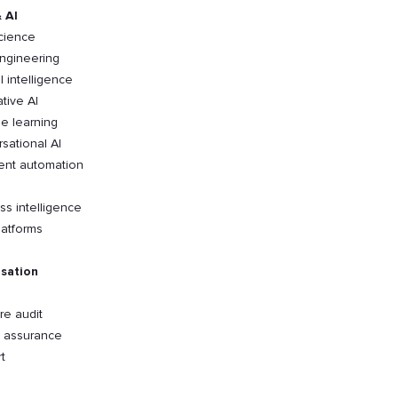
 AI
cience
ngineering
al intelligence
tive AI
e learning
sational AI
gent automation
ss intelligence
latforms
sation
re audit
y assurance
t