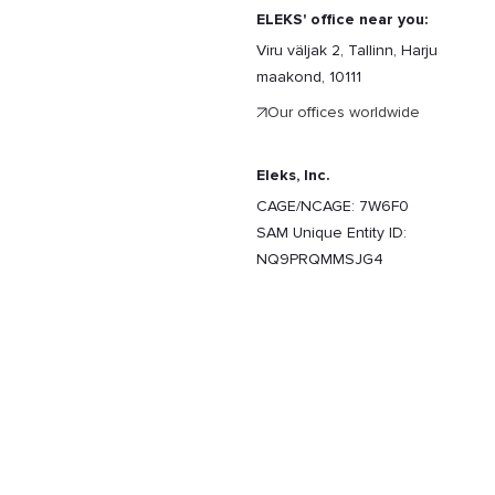
ELEKS' office near you:
Viru väljak 2, Tallinn, Harju
maakond, 10111
Our offices worldwide
Eleks, Inc.
CAGE/NCAGE: 7W6F0
SAM Unique Entity ID:
NQ9PRQMMSJG4