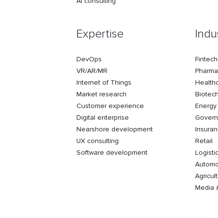
AI consulting
Expertise
Indu
DevOps
Fintech
VR/AR/MR
Pharma
Internet of Things
Health
Market research
Biotec
Customer experience
Energy
Digital enterprise
Gover
Nearshore development
Insura
UX consulting
Retail
Software development
Logisti
Automo
Agricul
Media 