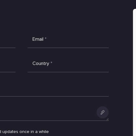
Email
*
Country
*
Add
an
d updates once in a while
attachment