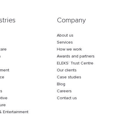
stries
Company
About us
Services
care
How we work
h
Awards and partners
ELEKS’ Trust Centre
nment
Our clients
nce
Case studies
Blog
cs
Careers
tive
Contact us
ture
& Entertainment