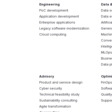
Engineering
Data &
PoC development
Data s
Application development
Data e
Enterprise applications
Artifici
Legacy software modernization
Genera
Cloud computing
Machin
Conver
Intelli
MLOps
Busine
Data p
Advisory
Optimi
Product and service design
FinOps
Cyber security
Softwa
Technical feasibility study
Qualit
Sustainability consulting
Suppor
Agile transformation